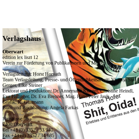
Verlagshaus
Oberwart
edition lex liszt 12
Verein zur Förderung von Publikationen und Medien
Verlagsleitung: Horst Horvath
Team Verlagsleitung, Presse- und Öffentlichkeitsarbeit: Victoria Stø
Gerger, Elke Steiner
Lektorat und Produktion: Dr. Annemarie Klinger, Christine Heindl,
Eva Hillinger, Dr. Eva Brenner, Mag. Hans-Peter Jauk
Grafik: K. Guttmann
Büro und Buchhaltung: Angela Farkas
Raingasse 9b
7400 Oberwart
Tel +43 (0) 3352 / 33 940
Fax +43 (0) 3352 / 34 685