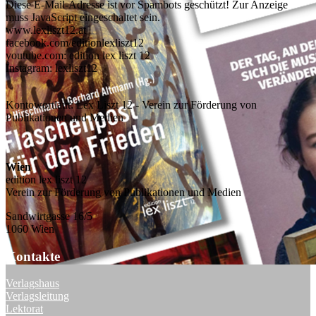
Diese E-Mail-Adresse ist vor Spambots geschützt! Zur Anzeige
muss JavaScript eingeschaltet sein.
www.lexliszt12.at
facebook.com/editionlexliszt12
youtube.com: edition lex liszt 12
Instagram: lexliszt12
Kontowortlaut: Lex Liszt 12 - Verein zur Förderung von
Publikationen und Medien
Wien
edition lex liszt 12
Verein zur Förderung von Publikationen und Medien
Sandwirtgasse 16/5
1060 Wien
Kontakte
Verlagshaus
Verlagsleitung
Lektorat