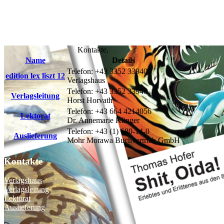
Kontakte,
Name
Details
Telefon: +43 3352 33940
edition lex liszt 12
Verlagshaus
Telefon: +43 3352 33940
Verlagsleitung
Horst Horvath
Telefon: +43 664 4214056
Lektorat
Dr. Annemarie Klinger
Telefon: +43 (1) 680-14-0
Auslieferung
Mohr Morawa Buchvertrieb GmbH
Kontakte
Verlagshaus
Verlagsleitung
Lektorat
Auslieferung