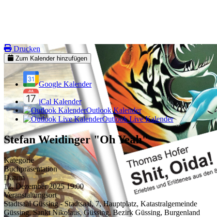
Drucken
Zum Kalender hinzufügen
Google Kalender
iCal Kalender
Outlook Kalender
Outlook Live Kalender
Stefan Weidinger "Oh Yeah"
Kategorie
Buchpräsentation
Datum
12. Dezember 2025
19:00
Veranstaltungsort
Stadtsaal Güssing - Stadtsaal, 7, Hauptplatz, Katastralgemeinde
Güssing, Sankt Nikolaus, Güssing, Bezirk Güssing, Burgenland