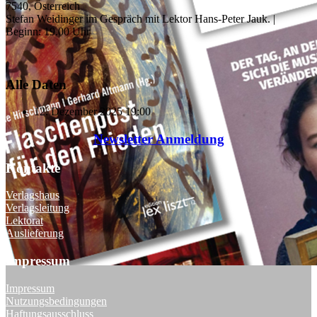
7540, Österreich
Stefan Weidinger im Gespräch mit Lektor Hans-Peter Jauk. |
Beginn: 19.00 Uhr
Alle Daten
12. Dezember 2025
19:00
Newsletter Anmeldung
Kontakte
Verlagshaus
Verlagsleitung
Lektorat
Auslieferung
Impressum
Impressum
Nutzungsbedingungen
Haftungsausschluss