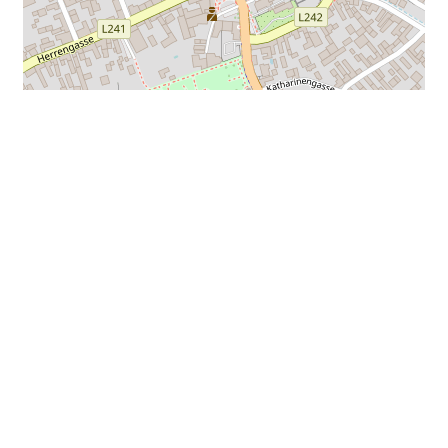
Leaflet
| ©
OpenStreetMap
contributors
Alle Daten
25. Oktober 2025
08:30
Newsletter Anmeldung